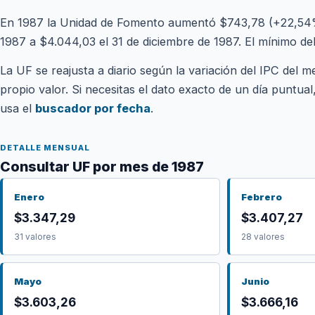
En 1987 la Unidad de Fomento aumentó $743,78 (+22,54%)
1987 a $4.044,03 el 31 de diciembre de 1987. El mínimo d
La UF se reajusta a diario según la variación del IPC del m
propio valor. Si necesitas el dato exacto de un día puntua
usa el
buscador por fecha
.
DETALLE MENSUAL
Consultar UF por mes de 1987
Enero
Febrero
$3.347,29
$3.407,27
31 valores
28 valores
Mayo
Junio
$3.603,26
$3.666,16