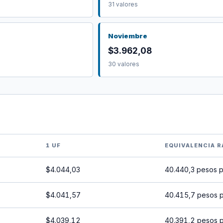
31 valores
Noviembre
$3.962,08
30 valores
1 UF
EQUIVALENCIA R
$4.044,03
40.440,3 pesos 
$4.041,57
40.415,7 pesos 
$4.039,12
40.391,2 pesos 