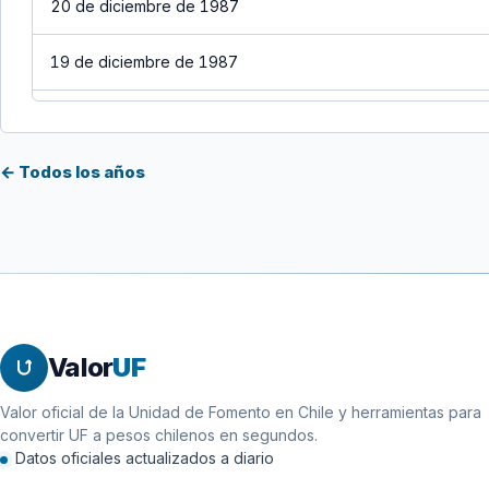
20 de diciembre de 1987
19 de diciembre de 1987
18 de diciembre de 1987
← Todos los años
17 de diciembre de 1987
16 de diciembre de 1987
15 de diciembre de 1987
14 de diciembre de 1987
Valor
UF
13 de diciembre de 1987
Valor oficial de la Unidad de Fomento en Chile y herramientas para
convertir UF a pesos chilenos en segundos.
12 de diciembre de 1987
Datos oficiales actualizados a diario