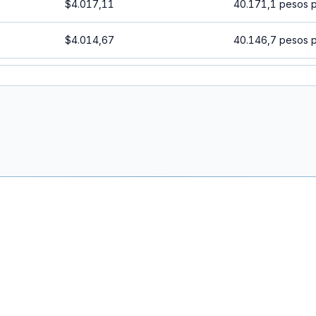
$4.017,11
40.171,1 pesos 
$4.014,67
40.146,7 pesos 
$4.012,23
40.122,3 pesos 
$4.009,80
40.098 pesos po
$4.007,37
40.073,7 pesos 
$4.004,93
40.049,3 pesos 
$4.002,50
40.025 pesos po
$4.000,07
40.000,7 pesos 
$3.997,64
39.976,4 pesos 