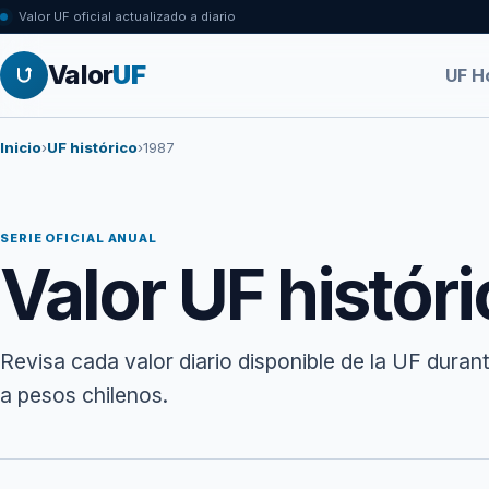
Valor UF oficial actualizado a diario
Valor
UF
UF H
Inicio
›
UF histórico
›
1987
SERIE OFICIAL ANUAL
Valor UF histór
Revisa cada valor diario disponible de la UF duran
a pesos chilenos.