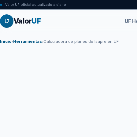
Valor UF oficial actualizado a diario
Valor
UF
UF H
Inicio
›
Herramientas
›
Calculadora de planes de Isapre en UF