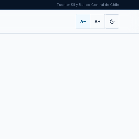
Fuente: SII y Banco Central de Chile
A−
A+