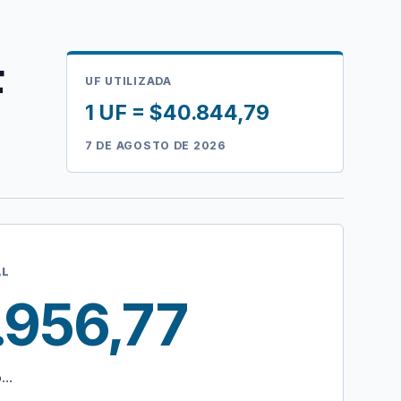
F
UF UTILIZADA
1 UF = $40.844,79
7 DE AGOSTO DE 2026
AL
.956,77
o…