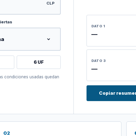
CLP
iertas
DATO 1
—
DATO 3
6 UF
—
 las condiciones usadas quedan
Copiar resume
02