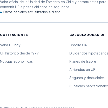
Valor oficial de la Unidad de Fomento en Chile y herramientas para
12 de diciembre de 1987
convertir UF a pesos chilenos en segundos.
Datos oficiales actualizados a diario
11 de diciembre de 1987
10 de diciembre de 1987
COTIZACIONES
CALCULADORAS UF
9 de diciembre de 1987
Valor UF hoy
Crédito CAE
8 de diciembre de 1987
UF histórico desde 1977
Dividendos hipotecario
Noticias económicas
Planes de Isapre
7 de diciembre de 1987
Arriendos en UF
6 de diciembre de 1987
Seguros y deducibles
Subsidios habitacionale
5 de diciembre de 1987
4 de diciembre de 1987