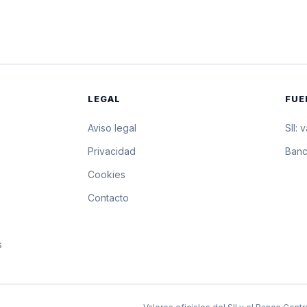
$3.997,64
39.976,4 pesos p
$3.995,22
39.952,2 pesos p
$3.992,79
39.927,9 pesos p
LEGAL
FUE
$3.990,37
39.903,7 pesos po
Aviso legal
SII: 
$3.987,22
39.872,2 pesos p
s
Privacidad
Banc
Cookies
$3.984,07
39.840,7 pesos p
Contacto
$3.980,92
39.809,2 pesos p
s
$3.977,78
39.777,8 pesos p
$3.974,63
39.746,3 pesos po