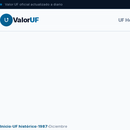
Valor UF oficial actualizado a diario
Valor
UF
UF H
Inicio
›
UF histórico
›
1987
›
Diciembre