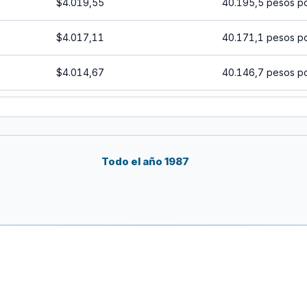
$4.019,55
40.195,5 pesos p
$4.017,11
40.171,1 pesos p
$4.014,67
40.146,7 pesos p
$4.012,23
40.122,3 pesos p
$4.009,80
40.098 pesos por
Todo el año 1987
$4.007,37
40.073,7 pesos p
$4.004,93
40.049,3 pesos p
$4.002,50
40.025 pesos por
$4.000,07
40.000,7 pesos p