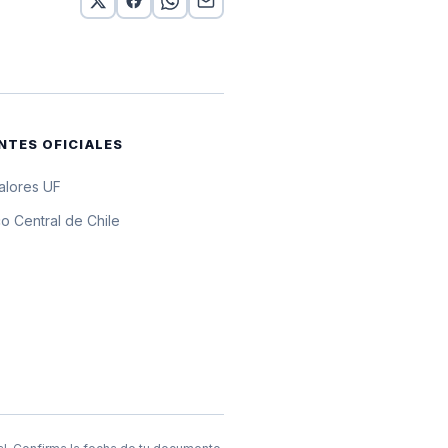
or 10 UF
or 10 UF
or 10 UF
NTES OFICIALES
r 10 UF
valores UF
or 10 UF
o Central de Chile
or 10 UF
or 10 UF
or 10 UF
r 10 UF