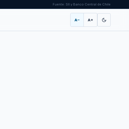
Fuente: SII y Banco Central de Chile
A−
A+