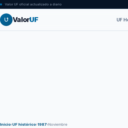
Valor UF oficial actualizado a diario
Valor
UF
UF H
Inicio
›
UF histórico
›
1987
›
Noviembre