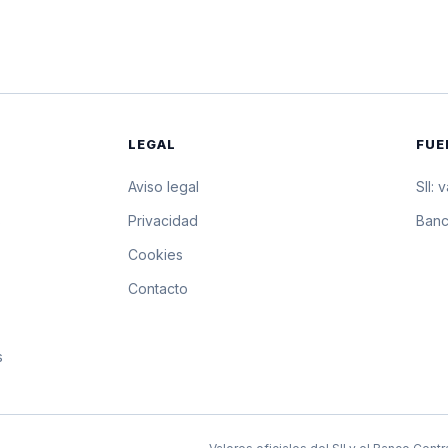
$3.903,02
39.030,2 pesos p
$3.899,93
38.999,3 pesos p
$3.896,85
38.968,5 pesos p
LEGAL
FUE
$3.894,48
38.944,8 pesos p
Aviso legal
SII: 
$3.892,12
38.921,2 pesos p
s
Privacidad
Banc
Cookies
$3.889,76
38.897,6 pesos p
Contacto
$3.887,40
38.874 pesos por
s
$3.885,04
38.850,4 pesos p
$3.882,68
38.826,8 pesos p