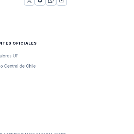
or 10 UF
or 10 UF
or 10 UF
NTES OFICIALES
or 10 UF
valores UF
or 10 UF
o Central de Chile
or 10 UF
 10 UF
or 10 UF
or 10 UF