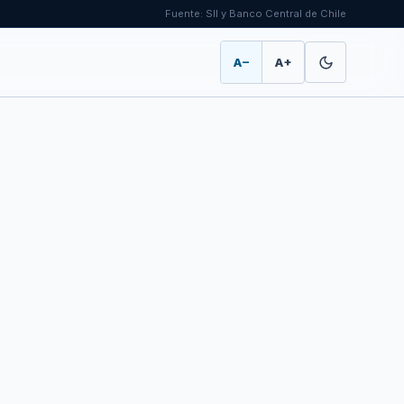
Fuente: SII y Banco Central de Chile
A−
A+