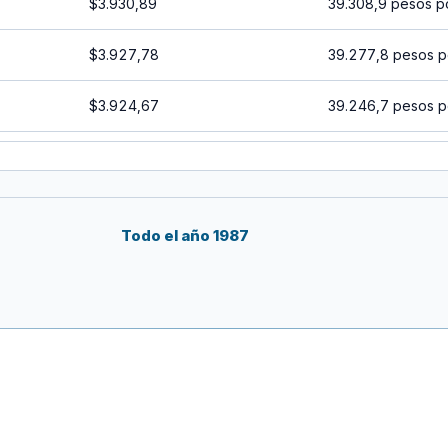
$3.930,89
39.308,9 pesos p
$3.927,78
39.277,8 pesos p
$3.924,67
39.246,7 pesos p
$3.921,57
39.215,7 pesos p
$3.918,47
39.184,7 pesos p
Todo el año 1987
$3.915,38
39.153,8 pesos p
$3.912,28
39.122,8 pesos p
$3.909,19
39.091,9 pesos p
$3.906,10
39.061 pesos por