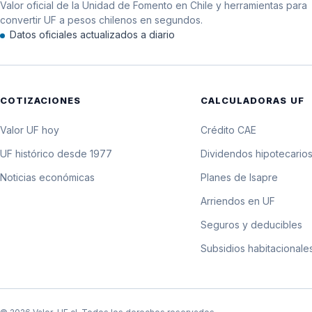
Valor oficial de la Unidad de Fomento en Chile y herramientas para
11 de noviembre de 1987
convertir UF a pesos chilenos en segundos.
Datos oficiales actualizados a diario
10 de noviembre de 1987
9 de noviembre de 1987
COTIZACIONES
CALCULADORAS UF
8 de noviembre de 1987
Valor UF hoy
Crédito CAE
7 de noviembre de 1987
UF histórico desde 1977
Dividendos hipotecario
Noticias económicas
Planes de Isapre
6 de noviembre de 1987
Arriendos en UF
5 de noviembre de 1987
Seguros y deducibles
Subsidios habitacionale
4 de noviembre de 1987
3 de noviembre de 1987