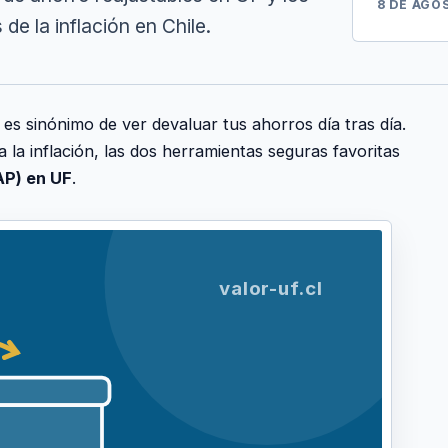
8 DE AGO
de la inflación en Chile.
es sinónimo de ver devaluar tus ahorros día tras día.
 a la inflación, las dos herramientas seguras favoritas
AP) en UF
.
valor-uf.cl