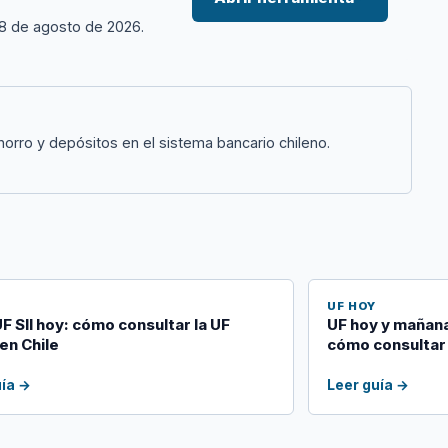
 8 de agosto de 2026.
horro y depósitos en el sistema bancario chileno.
I
UF HOY
UF SII hoy: cómo consultar la UF
UF hoy y mañana
 en Chile
cómo consultar 
uía →
Leer guía →