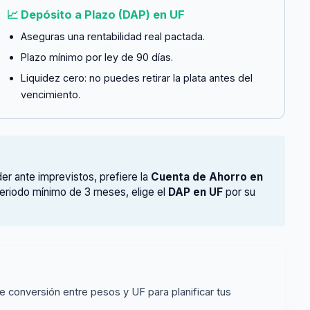
📈 Depósito a Plazo (DAP) en UF
Aseguras una rentabilidad real pactada.
Plazo mínimo por ley de 90 días.
Liquidez cero: no puedes retirar la plata antes del
vencimiento.
r ante imprevistos, prefiere la
Cuenta de Ahorro en
 periodo mínimo de 3 meses, elige el
DAP en UF
por su
de conversión entre pesos y UF para planificar tus