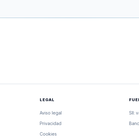
LEGAL
FUE
Aviso legal
SII: 
s
Privacidad
Banc
Cookies