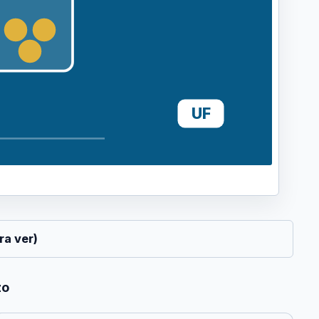
UF
ra ver)
zo