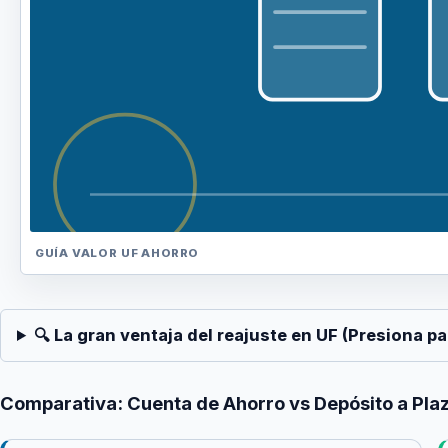
GUÍA VALOR UF
AHORRO
🔍 La gran ventaja del reajuste en UF (Presiona pa
Comparativa: Cuenta de Ahorro vs Depósito a Pla