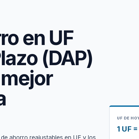
ro en UF
Plazo (DAP)
 mejor
a
UF DE HO
1 UF 
 de ahorro reajustables en UF y los