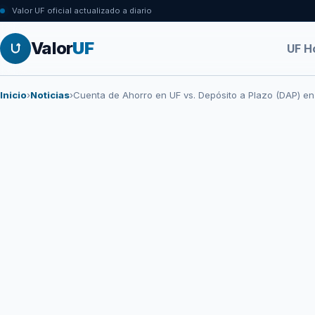
Valor UF oficial actualizado a diario
Valor
UF
UF H
Inicio
›
Noticias
›
Cuenta de Ahorro en UF vs. Depósito a Plazo (DAP) en 