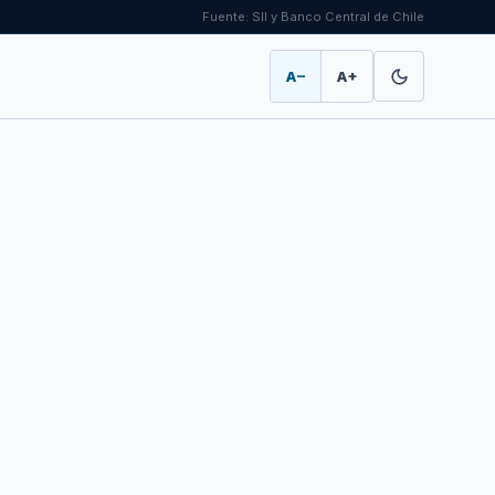
Fuente: SII y Banco Central de Chile
A−
A+