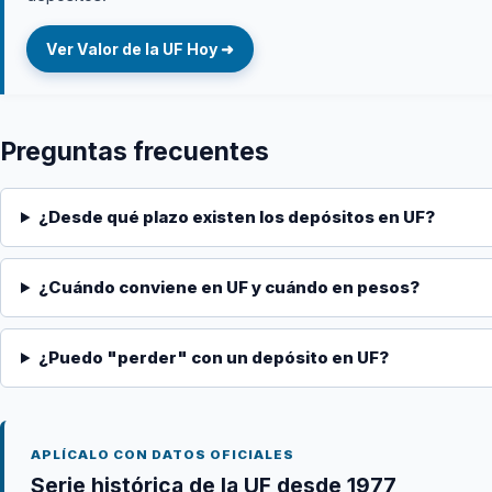
Ver Valor de la UF Hoy ➜
Preguntas frecuentes
¿Desde qué plazo existen los depósitos en UF?
¿Cuándo conviene en UF y cuándo en pesos?
¿Puedo "perder" con un depósito en UF?
APLÍCALO CON DATOS OFICIALES
Serie histórica de la UF desde 1977