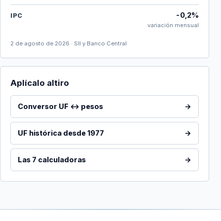
-0,2%
IPC
variación mensual
2 de agosto de 2026 · SII y Banco Central
Aplícalo altiro
Conversor UF ↔ pesos
→
UF histórica desde 1977
→
Las 7 calculadoras
→