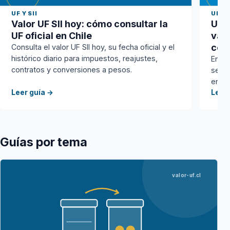
UF Y SII
UF H
Valor UF SII hoy: cómo consultar la
UF 
UF oficial en Chile
valo
cor
Consulta el valor UF SII hoy, su fecha oficial y el
histórico diario para impuestos, reajustes,
Entie
contratos y conversiones a pesos.
se co
en pa
Leer guía →
Leer
Guías por tema
valor-uf.cl