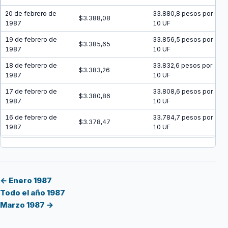
20 de febrero de
33.880,8 pesos por
$3.388,08
1987
10 UF
19 de febrero de
33.856,5 pesos por
$3.385,65
1987
10 UF
18 de febrero de
33.832,6 pesos por
$3.383,26
1987
10 UF
17 de febrero de
33.808,6 pesos por
$3.380,86
1987
10 UF
16 de febrero de
33.784,7 pesos por
$3.378,47
1987
10 UF
15 de febrero de
33.760,9 pesos por
$3.376,09
1987
10 UF
14 de febrero de
33.737 pesos por 10
$3.373,70
1987
UF
← Enero 1987
Todo el año 1987
13 de febrero de
33.713,1 pesos por
$3.371,31
Marzo 1987 →
1987
10 UF
12 de febrero de
33.689,3 pesos por
$3.368,93