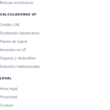
3 de febrero de 1987
$3.352,12
Noticias económicas
10 UF
33.505,1 pesos por
CALCULADORAS UF
2 de febrero de 1987
$3.350,51
10 UF
Crédito CAE
33.489 pesos por 10
1 de febrero de 1987
$3.348,90
UF
Dividendos hipotecarios
Planes de Isapre
Arriendos en UF
Seguros y deducibles
Subsidios habitacionales
LEGAL
Aviso legal
Privacidad
Cookies