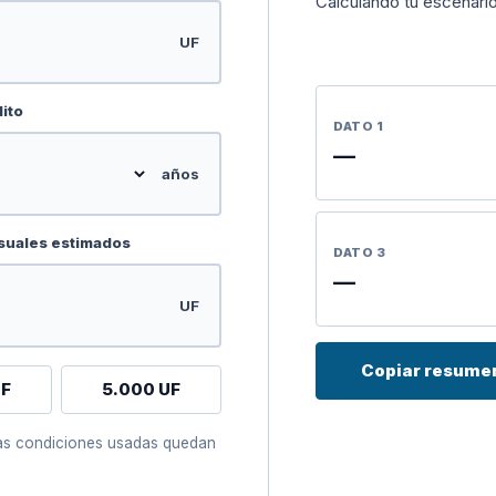
Calculando tu escenari
UF
dito
DATO 1
—
años
uales estimados
DATO 3
—
UF
Copiar resume
UF
5.000 UF
 las condiciones usadas quedan