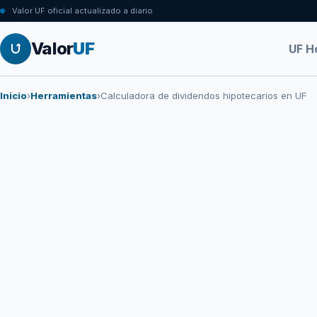
Valor UF oficial actualizado a diario
Valor
UF
UF H
Inicio
›
Herramientas
›
Calculadora de dividendos hipotecarios en UF