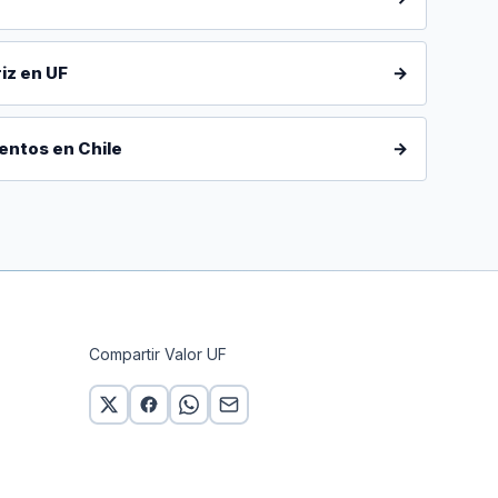
iz en UF
→
entos en Chile
→
Compartir Valor UF