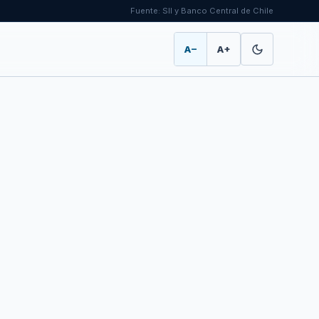
Fuente: SII y Banco Central de Chile
A−
A+