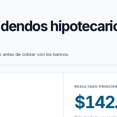
idendos hipotecari
o antes de cotizar con los bancos.
RESULTADO PRINCIP
$142