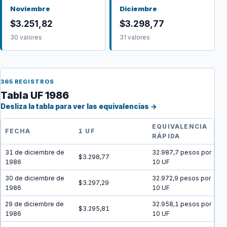
Noviembre
Diciembre
$3.251,82
$3.298,77
30 valores
31 valores
365 REGISTROS
Tabla UF 1986
Desliza la tabla para ver las equivalencias →
EQUIVALENCIA
FECHA
1 UF
RÁPIDA
31 de diciembre de
32.987,7 pesos por
$3.298,77
1986
10 UF
30 de diciembre de
32.972,9 pesos por
$3.297,29
1986
10 UF
29 de diciembre de
32.958,1 pesos por
$3.295,81
1986
10 UF