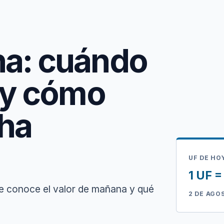
na: cuándo
r y cómo
cha
UF DE HO
1 UF 
e conoce el valor de mañana y qué
2 DE AGO