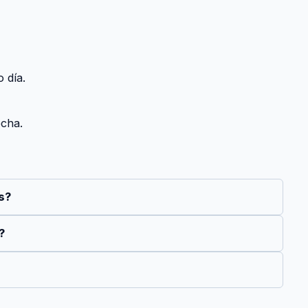
 día.
echa.
s?
?