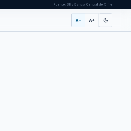
Fuente: SII y Banco Central de Chile
A−
A+