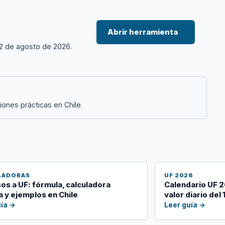
Abrir herramienta
→
 2 de agosto de 2026.
iones prácticas en Chile.
LADORAS
UF 2026
os a UF: fórmula, calculadora
Calendario UF 2
a y ejemplos en Chile
valor diario del 
uía →
Leer guía →