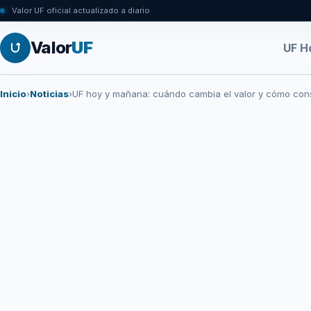
Valor UF oficial actualizado a diario
Valor
UF
UF H
Inicio
›
Noticias
›
UF hoy y mañana: cuándo cambia el valor y cómo cons