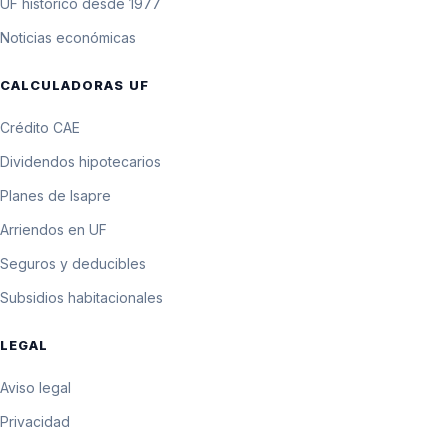
UF histórico desde 1977
28.610,6 pesos por
3 de febrero de 1986
$2.861,06
Noticias económicas
10 UF
28.598,7 pesos por
CALCULADORAS UF
2 de febrero de 1986
$2.859,87
10 UF
Crédito CAE
28.586,7 pesos por
1 de febrero de 1986
$2.858,67
10 UF
Dividendos hipotecarios
Planes de Isapre
Arriendos en UF
Seguros y deducibles
Subsidios habitacionales
LEGAL
Aviso legal
Privacidad