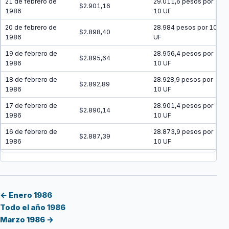
21 de febrero de
29.011,6 pesos por
$2.901,16
1986
10 UF
20 de febrero de
28.984 pesos por 10
$2.898,40
1986
UF
19 de febrero de
28.956,4 pesos por
$2.895,64
1986
10 UF
18 de febrero de
28.928,9 pesos por
$2.892,89
1986
10 UF
17 de febrero de
28.901,4 pesos por
$2.890,14
1986
10 UF
16 de febrero de
28.873,9 pesos por
$2.887,39
1986
10 UF
15 de febrero de
28.846,4 pesos por
$2.884,64
1986
10 UF
14 de febrero de
28.819 pesos por 10
$2.881,90
1986
UF
← Enero 1986
Todo el año 1986
13 de febrero de
28.791,6 pesos por
$2.879,16
Marzo 1986 →
1986
10 UF