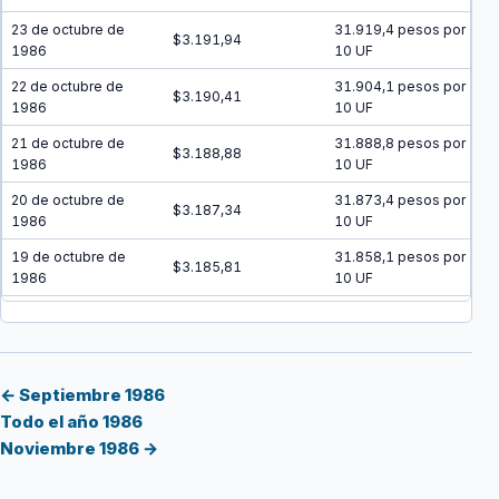
23 de octubre de
31.919,4 pesos por
$3.191,94
1986
10 UF
22 de octubre de
31.904,1 pesos por
$3.190,41
1986
10 UF
21 de octubre de
31.888,8 pesos por
$3.188,88
1986
10 UF
20 de octubre de
31.873,4 pesos por
$3.187,34
1986
10 UF
19 de octubre de
31.858,1 pesos por
$3.185,81
1986
10 UF
18 de octubre de
31.842,8 pesos por
$3.184,28
1986
10 UF
17 de octubre de
31.827,6 pesos por
$3.182,76
1986
10 UF
← Septiembre 1986
Todo el año 1986
16 de octubre de
31.812,3 pesos por
$3.181,23
Noviembre 1986 →
1986
10 UF
15 de octubre de
31.797 pesos por 10
$3.179,70