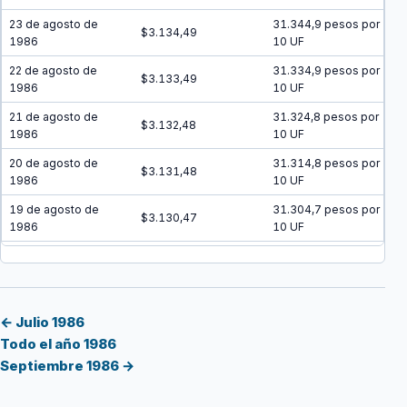
23 de agosto de
31.344,9 pesos por
$3.134,49
1986
10 UF
22 de agosto de
31.334,9 pesos por
$3.133,49
1986
10 UF
21 de agosto de
31.324,8 pesos por
$3.132,48
1986
10 UF
20 de agosto de
31.314,8 pesos por
$3.131,48
1986
10 UF
19 de agosto de
31.304,7 pesos por
$3.130,47
1986
10 UF
18 de agosto de
31.294,7 pesos por
$3.129,47
1986
10 UF
17 de agosto de
31.284,6 pesos por
$3.128,46
1986
10 UF
← Julio 1986
Todo el año 1986
16 de agosto de
31.274,6 pesos por
$3.127,46
Septiembre 1986 →
1986
10 UF
15 de agosto de
31.264,6 pesos por
$3.126,46