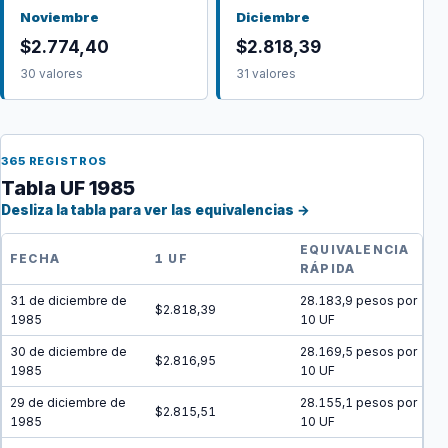
Noviembre
Diciembre
$2.774,40
$2.818,39
30 valores
31 valores
365 REGISTROS
Tabla UF 1985
Desliza la tabla para ver las equivalencias →
EQUIVALENCIA
FECHA
1 UF
RÁPIDA
31 de diciembre de
28.183,9 pesos por
$2.818,39
1985
10 UF
30 de diciembre de
28.169,5 pesos por
$2.816,95
1985
10 UF
29 de diciembre de
28.155,1 pesos por
$2.815,51
1985
10 UF