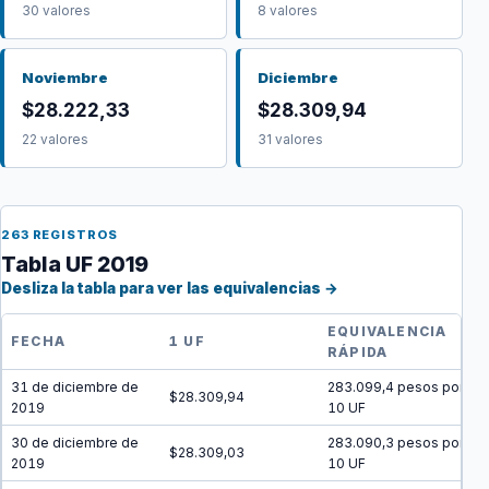
30 valores
8 valores
Noviembre
Diciembre
$28.222,33
$28.309,94
22 valores
31 valores
263 REGISTROS
Tabla UF 2019
Desliza la tabla para ver las equivalencias →
EQUIVALENCIA
FECHA
1 UF
RÁPIDA
31 de diciembre de
283.099,4 pesos por
$28.309,94
2019
10 UF
30 de diciembre de
283.090,3 pesos por
$28.309,03
2019
10 UF