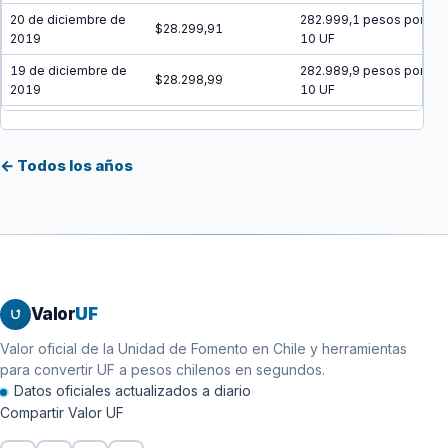
20 de diciembre de
282.999,1 pesos por
$28.299,91
2019
10 UF
19 de diciembre de
282.989,9 pesos por
$28.298,99
2019
10 UF
18 de diciembre de
282.980,8 pesos por
$28.298,08
2019
10 UF
← Todos los años
17 de diciembre de
282.971,7 pesos por
$28.297,17
2019
10 UF
16 de diciembre de
282.962,6 pesos por
$28.296,26
2019
10 UF
15 de diciembre de
282.953,4 pesos por
$28.295,34
2019
10 UF
Valor
UF
14 de diciembre de
282.944,3 pesos por
$28.294,43
2019
10 UF
Valor oficial de la Unidad de Fomento en Chile y herramientas
para convertir UF a pesos chilenos en segundos.
13 de diciembre de
282.935,2 pesos por
$28.293,52
Datos oficiales actualizados a diario
2019
10 UF
Compartir Valor UF
12 de diciembre de
282.926,1 pesos por
$28.292,61
2019
10 UF