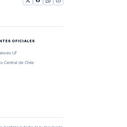
 10 UF
 10 UF
 10 UF
NTES OFICIALES
 10 UF
valores UF
o Central de Chile