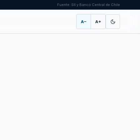
Fuente: SII y Banco Central de Chile
A−
A+