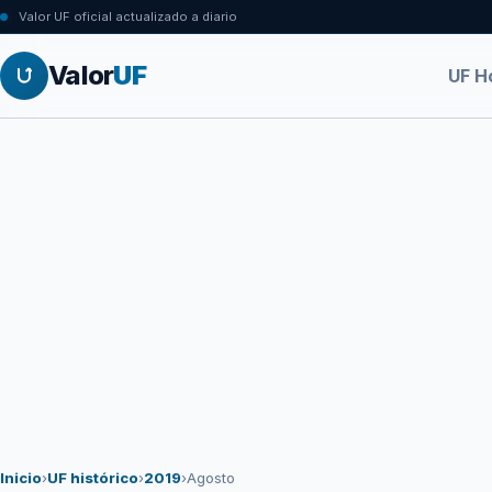
Valor UF oficial actualizado a diario
Valor
UF
UF H
Inicio
›
UF histórico
›
2019
›
Agosto