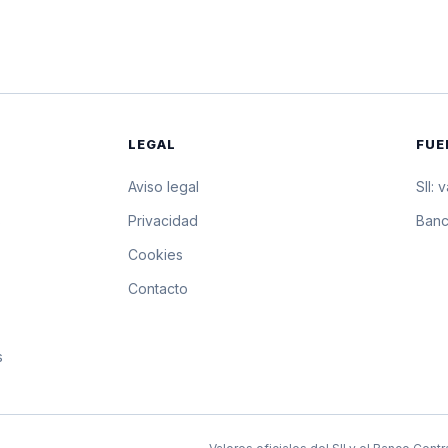
$27.958,83
279.588,3 pesos por
$27.957,02
279.570,2 pesos por
$27.955,22
279.552,2 pesos por
LEGAL
FUE
$27.953,42
279.534,2 pesos por
Aviso legal
SII: 
s
Privacidad
Banc
Cookies
Contacto
s