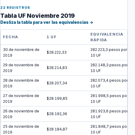
22 REGISTROS
Tabla UF Noviembre 2019
Desliza la tabla para ver las equivalencias →
EQUIVALENCIA
FECHA
1 UF
RÁPIDA
30 de noviembre de
282.223,3 pesos por
$28.222,33
2019
10 UF
29 de noviembre de
282.148,3 pesos por
$28.214,83
2019
10 UF
28 de noviembre de
282.073,4 pesos por
$28.207,34
2019
10 UF
27 de noviembre de
281.998,5 pesos por
$28.199,85
2019
10 UF
26 de noviembre de
281.923,6 pesos por
$28.192,36
2019
10 UF
25 de noviembre de
281.848,7 pesos por
$28.184,87
2019
10 UF