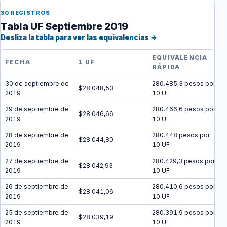
30 REGISTROS
Tabla UF Septiembre 2019
Desliza la tabla para ver las equivalencias →
EQUIVALENCIA
FECHA
1 UF
RÁPIDA
30 de septiembre de
280.485,3 pesos por
$28.048,53
2019
10 UF
29 de septiembre de
280.466,6 pesos por
$28.046,66
2019
10 UF
28 de septiembre de
280.448 pesos por
$28.044,80
2019
10 UF
27 de septiembre de
280.429,3 pesos por
$28.042,93
2019
10 UF
26 de septiembre de
280.410,6 pesos por
$28.041,06
2019
10 UF
25 de septiembre de
280.391,9 pesos por
$28.039,19
2019
10 UF