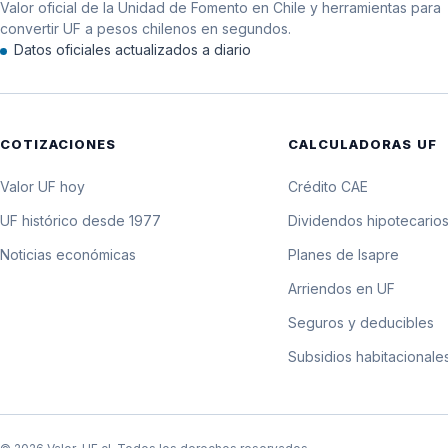
Valor oficial de la Unidad de Fomento en Chile y herramientas para
12 de diciembre de 2019
convertir UF a pesos chilenos en segundos.
Datos oficiales actualizados a diario
11 de diciembre de 2019
10 de diciembre de 2019
COTIZACIONES
CALCULADORAS UF
9 de diciembre de 2019
Valor UF hoy
Crédito CAE
8 de diciembre de 2019
UF histórico desde 1977
Dividendos hipotecario
Noticias económicas
Planes de Isapre
7 de diciembre de 2019
Arriendos en UF
6 de diciembre de 2019
Seguros y deducibles
Subsidios habitacionale
5 de diciembre de 2019
4 de diciembre de 2019