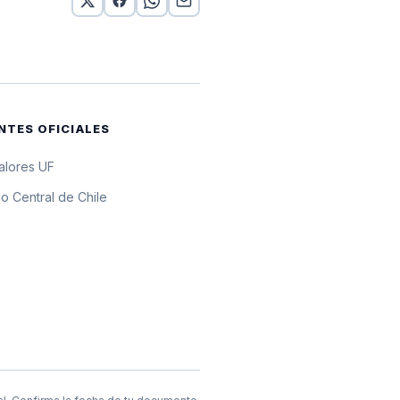
or 10 UF
or 10 UF
or 10 UF
NTES OFICIALES
or 10 UF
valores UF
or 10 UF
o Central de Chile
or 10 UF
or 10 UF
or 10 UF
or 10 UF