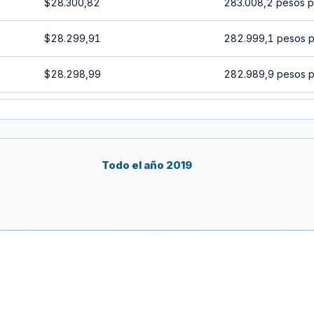
$28.300,82
283.008,2 pesos p
$28.299,91
282.999,1 pesos p
$28.298,99
282.989,9 pesos p
$28.298,08
282.980,8 pesos p
$28.297,17
282.971,7 pesos p
Todo el año 2019
$28.296,26
282.962,6 pesos p
$28.295,34
282.953,4 pesos p
$28.294,43
282.944,3 pesos p
$28.293,52
282.935,2 pesos p