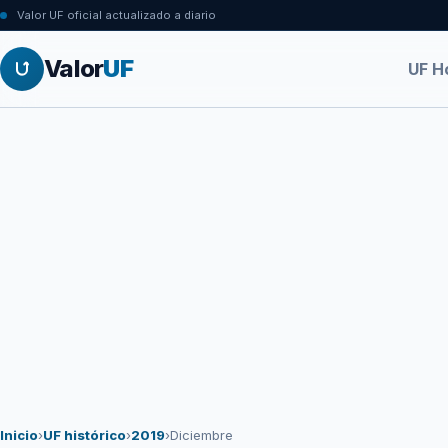
Valor UF oficial actualizado a diario
Valor
UF
UF H
Inicio
›
UF histórico
›
2019
›
Diciembre