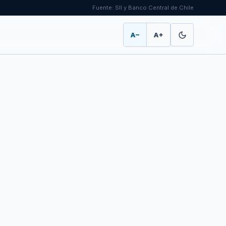
Fuente: SII y Banco Central de Chile
A−
A+