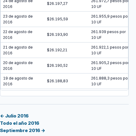
24 de agosto de
261.972,7 pesos por
$26.197,27
2016
10 UF
23 de agosto de
261.955,9 pesos por
$26.195,59
2016
10 UF
22 de agosto de
261.939 pesos por
$26.193,90
2016
10 UF
21 de agosto de
261.922,1 pesos por
$26.192,21
2016
10 UF
20 de agosto de
261.905,2 pesos por
$26.190,52
2016
10 UF
19 de agosto de
261.888,3 pesos por
$26.188,83
2016
10 UF
18 de agosto de
261.871,5 pesos por
$26.187,15
2016
10 UF
17 de agosto de
261.854,6 pesos por
$26.185,46
2016
10 UF
← Julio 2016
Todo el año 2016
16 de agosto de
261.837,7 pesos por
$26.183,77
Septiembre 2016 →
2016
10 UF