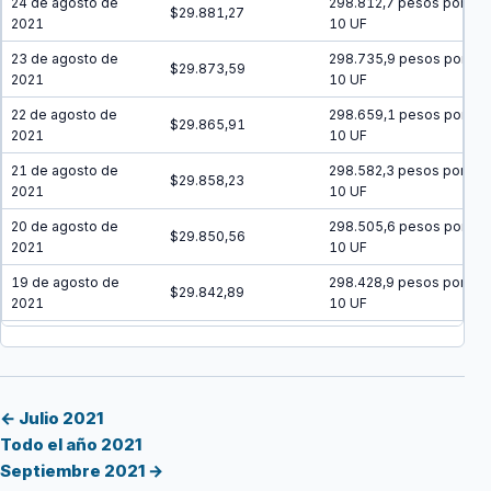
24 de agosto de
298.812,7 pesos por
$29.881,27
2021
10 UF
23 de agosto de
298.735,9 pesos por
$29.873,59
2021
10 UF
22 de agosto de
298.659,1 pesos por
$29.865,91
2021
10 UF
21 de agosto de
298.582,3 pesos por
$29.858,23
2021
10 UF
20 de agosto de
298.505,6 pesos por
$29.850,56
2021
10 UF
19 de agosto de
298.428,9 pesos por
$29.842,89
2021
10 UF
18 de agosto de
298.352,2 pesos por
$29.835,22
2021
10 UF
17 de agosto de
298.275,5 pesos por
$29.827,55
2021
10 UF
← Julio 2021
Todo el año 2021
16 de agosto de
298.198,9 pesos por
$29.819,89
Septiembre 2021 →
2021
10 UF