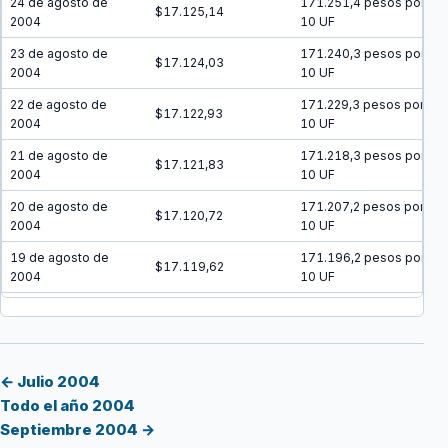
24 de agosto de
171.251,4 pesos por
$17.125,14
2004
10 UF
23 de agosto de
171.240,3 pesos por
$17.124,03
2004
10 UF
22 de agosto de
171.229,3 pesos por
$17.122,93
2004
10 UF
21 de agosto de
171.218,3 pesos por
$17.121,83
2004
10 UF
20 de agosto de
171.207,2 pesos por
$17.120,72
2004
10 UF
19 de agosto de
171.196,2 pesos por
$17.119,62
2004
10 UF
18 de agosto de
171.185,2 pesos por
$17.118,52
2004
10 UF
17 de agosto de
171.174,1 pesos por
$17.117,41
2004
10 UF
← Julio 2004
Todo el año 2004
16 de agosto de
171.163,1 pesos por
$17.116,31
Septiembre 2004 →
2004
10 UF