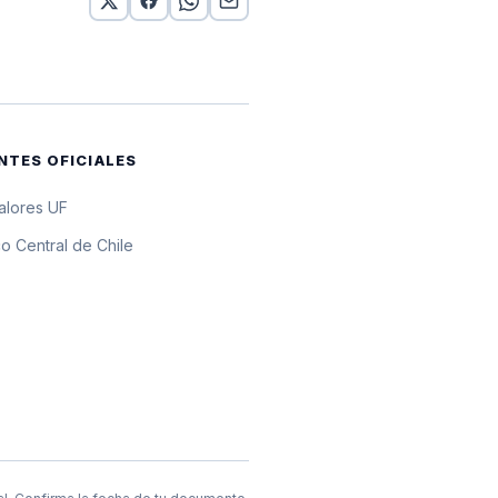
por 10 UF
 por 10 UF
 por 10 UF
NTES OFICIALES
or 10 UF
valores UF
or 10 UF
o Central de Chile
por 10 UF
por 10 UF
 por 10 UF
por 10 UF