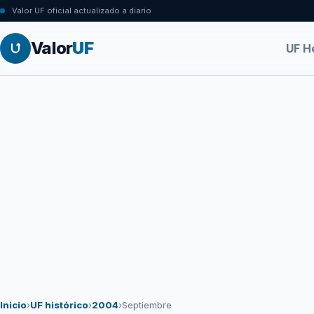
Valor UF oficial actualizado a diario
Valor
UF
UF H
Inicio
›
UF histórico
›
2004
›
Septiembre