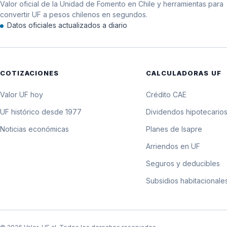
Valor oficial de la Unidad de Fomento en Chile y herramientas para
11 de septiembre de 2004
convertir UF a pesos chilenos en segundos.
Datos oficiales actualizados a diario
10 de septiembre de 2004
9 de septiembre de 2004
COTIZACIONES
CALCULADORAS UF
8 de septiembre de 2004
Valor UF hoy
Crédito CAE
7 de septiembre de 2004
UF histórico desde 1977
Dividendos hipotecario
Noticias económicas
Planes de Isapre
6 de septiembre de 2004
Arriendos en UF
5 de septiembre de 2004
Seguros y deducibles
Subsidios habitacionale
4 de septiembre de 2004
3 de septiembre de 2004