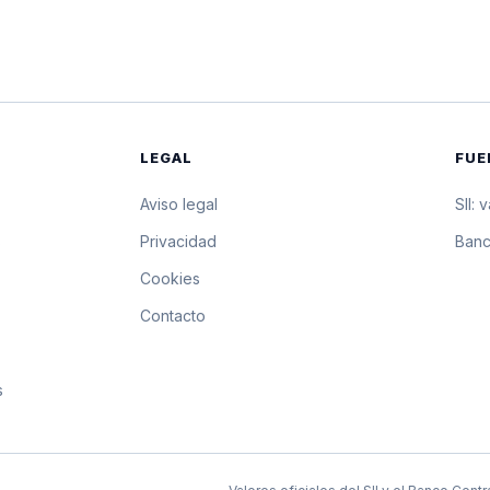
$17.147,37
171.473,7 pesos 
$17.145,09
171.450,9 pesos
$17.142,81
171.428,1 pesos
LEGAL
FUE
$17.141,70
171.417 pesos p
Aviso legal
SII: 
$17.140,60
171.406 pesos p
s
Privacidad
Banc
Cookies
$17.139,49
171.394,9 pesos 
Contacto
$17.138,39
171.383,9 pesos 
s
$17.137,28
171.372,8 pesos
$17.136,18
171.361,8 pesos 