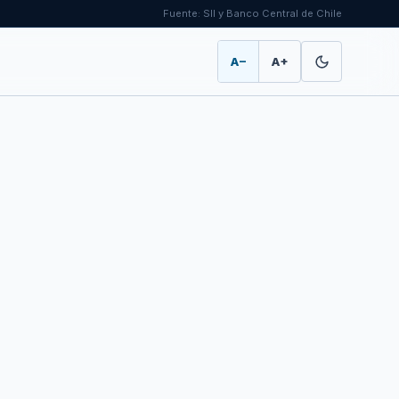
Fuente: SII y Banco Central de Chile
A−
A+