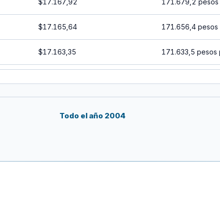
$17.167,92
171.679,2 pesos
$17.165,64
171.656,4 pesos
$17.163,35
171.633,5 pesos 
$17.161,07
171.610,7 pesos
$17.158,79
171.587,9 pesos
Todo el año 2004
$17.156,50
171.565 pesos p
$17.154,22
171.542,2 pesos
$17.151,94
171.519,4 pesos
$17.149,65
171.496,5 pesos