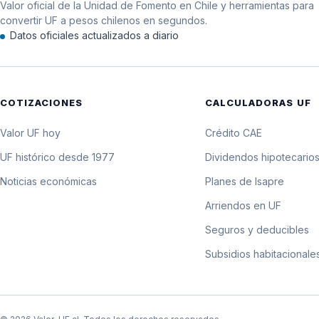
Valor oficial de la Unidad de Fomento en Chile y herramientas para
12 de agosto de 2001
convertir UF a pesos chilenos en segundos.
Datos oficiales actualizados a diario
11 de agosto de 2001
10 de agosto de 2001
COTIZACIONES
CALCULADORAS UF
9 de agosto de 2001
Valor UF hoy
Crédito CAE
8 de agosto de 2001
UF histórico desde 1977
Dividendos hipotecario
Noticias económicas
Planes de Isapre
7 de agosto de 2001
Arriendos en UF
6 de agosto de 2001
Seguros y deducibles
Subsidios habitacionale
4 de agosto de 2001
3 de agosto de 2001