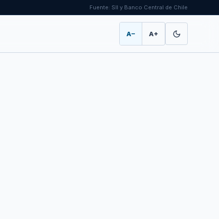
Fuente: SII y Banco Central de Chile
A−
A+