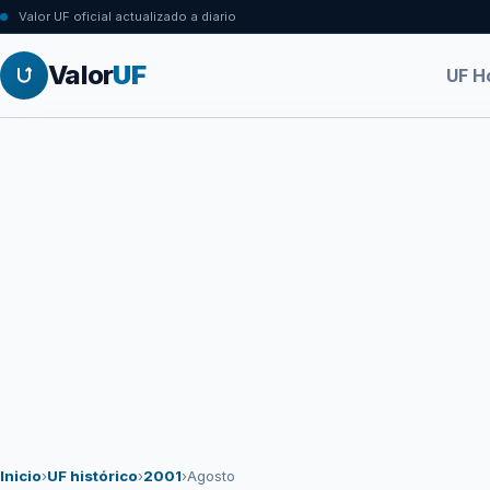
Valor UF oficial actualizado a diario
Valor
UF
UF H
Inicio
›
UF histórico
›
2001
›
Agosto