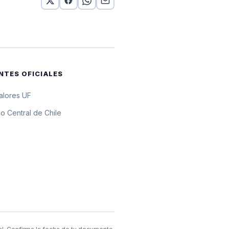
 10 UF
 10 UF
 10 UF
NTES OFICIALES
 10 UF
valores UF
0 UF
o Central de Chile
 10 UF
 10 UF
 10 UF
 10 UF