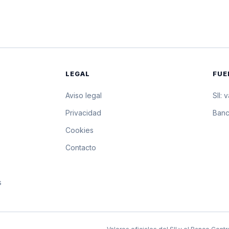
$16.034,41
160.344,1 pesos por
$16.035,45
160.354,5 pesos por
$16.036,48
160.364,8 pesos por
LEGAL
FUE
$16.037,52
160.375,2 pesos por
Aviso legal
SII: 
$16.037,00
160.370 pesos por 1
s
Privacidad
Banc
Cookies
$16.036,49
160.364,9 pesos por
Contacto
$16.035,97
160.359,7 pesos por
s
$16.034,94
160.349,4 pesos por
$16.034,42
160.344,2 pesos por