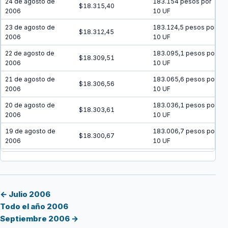
24 de agosto de
183.154 pesos por
$18.315,40
2006
10 UF
23 de agosto de
183.124,5 pesos por
$18.312,45
2006
10 UF
22 de agosto de
183.095,1 pesos por
$18.309,51
2006
10 UF
21 de agosto de
183.065,6 pesos por
$18.306,56
2006
10 UF
20 de agosto de
183.036,1 pesos por
$18.303,61
2006
10 UF
19 de agosto de
183.006,7 pesos por
$18.300,67
2006
10 UF
18 de agosto de
182.977,3 pesos por
$18.297,73
2006
10 UF
17 de agosto de
182.947,8 pesos por
$18.294,78
2006
10 UF
← Julio 2006
Todo el año 2006
16 de agosto de
182.918,4 pesos por
$18.291,84
Septiembre 2006 →
2006
10 UF