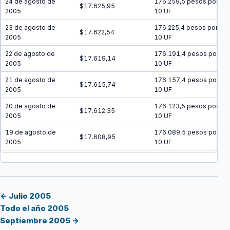
24 de agosto de
176.259,5 pesos por
$17.625,95
2005
10 UF
23 de agosto de
176.225,4 pesos por
$17.622,54
2005
10 UF
22 de agosto de
176.191,4 pesos por
$17.619,14
2005
10 UF
21 de agosto de
176.157,4 pesos por
$17.615,74
2005
10 UF
20 de agosto de
176.123,5 pesos por
$17.612,35
2005
10 UF
19 de agosto de
176.089,5 pesos por
$17.608,95
2005
10 UF
18 de agosto de
176.055,5 pesos por
$17.605,55
2005
10 UF
17 de agosto de
176.021,5 pesos por
$17.602,15
2005
10 UF
← Julio 2005
Todo el año 2005
16 de agosto de
175.987,6 pesos por
$17.598,76
Septiembre 2005 →
2005
10 UF