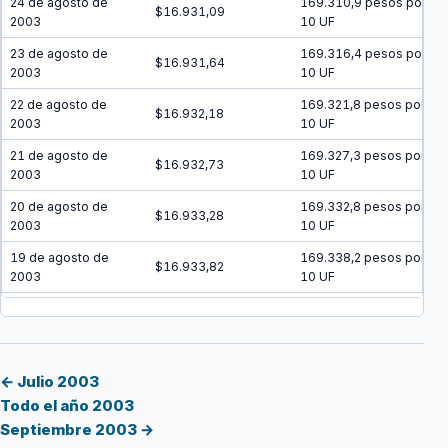
24 de agosto de
169.310,9 pesos por
$16.931,09
2003
10 UF
23 de agosto de
169.316,4 pesos por
$16.931,64
2003
10 UF
22 de agosto de
169.321,8 pesos por
$16.932,18
2003
10 UF
21 de agosto de
169.327,3 pesos por
$16.932,73
2003
10 UF
20 de agosto de
169.332,8 pesos por
$16.933,28
2003
10 UF
19 de agosto de
169.338,2 pesos por
$16.933,82
2003
10 UF
18 de agosto de
169.343,7 pesos por
$16.934,37
2003
10 UF
17 de agosto de
169.349,2 pesos por
$16.934,92
2003
10 UF
← Julio 2003
Todo el año 2003
16 de agosto de
169.354,6 pesos por
$16.935,46
Septiembre 2003 →
2003
10 UF