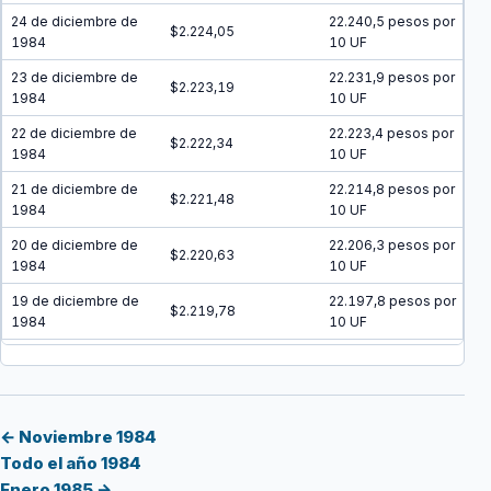
24 de diciembre de
22.240,5 pesos por
$2.224,05
1984
10 UF
23 de diciembre de
22.231,9 pesos por
$2.223,19
1984
10 UF
22 de diciembre de
22.223,4 pesos por
$2.222,34
1984
10 UF
21 de diciembre de
22.214,8 pesos por
$2.221,48
1984
10 UF
20 de diciembre de
22.206,3 pesos por
$2.220,63
1984
10 UF
19 de diciembre de
22.197,8 pesos por
$2.219,78
1984
10 UF
18 de diciembre de
22.189,2 pesos por
$2.218,92
1984
10 UF
17 de diciembre de
22.180,7 pesos por
$2.218,07
1984
10 UF
← Noviembre 1984
Todo el año 1984
16 de diciembre de
22.172,1 pesos por
$2.217,21
Enero 1985 →
1984
10 UF