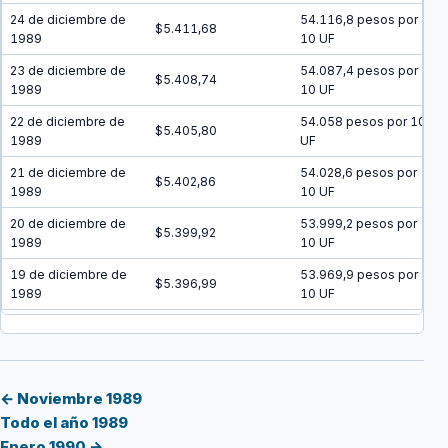
24 de diciembre de
54.116,8 pesos por
$5.411,68
1989
10 UF
23 de diciembre de
54.087,4 pesos por
$5.408,74
1989
10 UF
22 de diciembre de
54.058 pesos por 10
$5.405,80
1989
UF
21 de diciembre de
54.028,6 pesos por
$5.402,86
1989
10 UF
20 de diciembre de
53.999,2 pesos por
$5.399,92
1989
10 UF
19 de diciembre de
53.969,9 pesos por
$5.396,99
1989
10 UF
18 de diciembre de
53.940,5 pesos por
$5.394,05
1989
10 UF
17 de diciembre de
53.911,2 pesos por
$5.391,12
1989
10 UF
← Noviembre 1989
Todo el año 1989
16 de diciembre de
53.881,9 pesos por
$5.388,19
Enero 1990 →
1989
10 UF