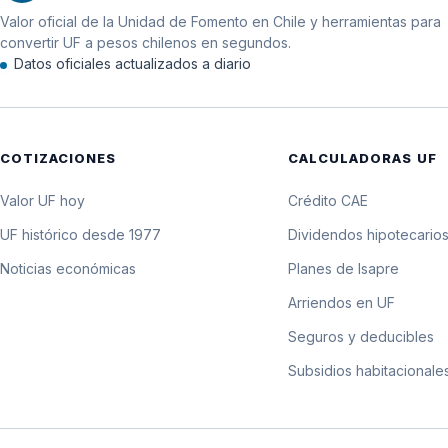
Valor oficial de la Unidad de Fomento en Chile y herramientas para
12 de diciembre de 2023
convertir UF a pesos chilenos en segundos.
Datos oficiales actualizados a diario
11 de diciembre de 2023
10 de diciembre de 2023
COTIZACIONES
CALCULADORAS UF
9 de diciembre de 2023
Valor UF hoy
Crédito CAE
8 de diciembre de 2023
UF histórico desde 1977
Dividendos hipotecario
Noticias económicas
Planes de Isapre
7 de diciembre de 2023
Arriendos en UF
6 de diciembre de 2023
Seguros y deducibles
Subsidios habitacionale
5 de diciembre de 2023
4 de diciembre de 2023