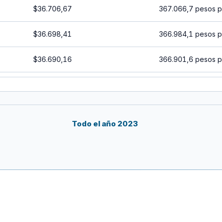
$36.706,67
367.066,7 pesos p
$36.698,41
366.984,1 pesos p
$36.690,16
366.901,6 pesos p
$36.681,90
366.819 pesos po
$36.673,65
366.736,5 pesos p
Todo el año 2023
$36.665,40
366.654 pesos po
$36.657,15
366.571,5 pesos p
$36.648,90
366.489 pesos po
$36.640,65
366.406,5 pesos p