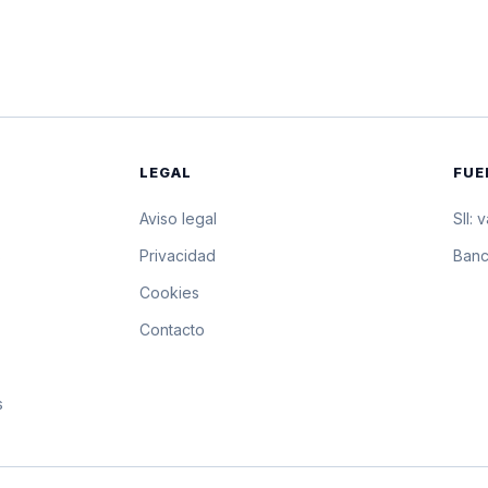
$36.632,41
366.324,1 pesos p
$36.624,17
366.241,7 pesos p
$36.615,93
366.159,3 pesos p
LEGAL
FUE
$36.607,69
366.076,9 pesos p
Aviso legal
SII: 
$36.602,82
366.028,2 pesos 
s
Privacidad
Banc
Cookies
$36.597,95
365.979,5 pesos p
Contacto
$36.593,08
365.930,8 pesos p
s
$36.588,21
365.882,1 pesos p
$36.583,34
365.833,4 pesos p