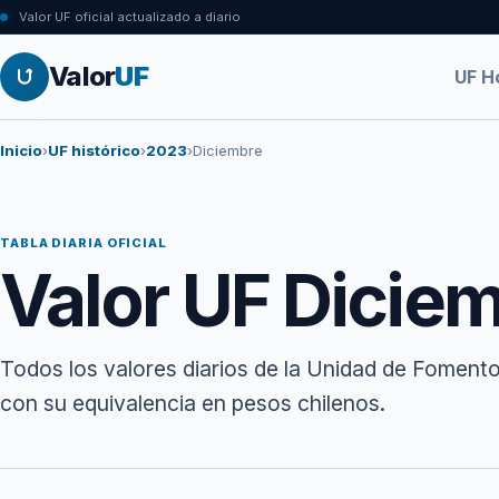
Valor UF oficial actualizado a diario
Valor
UF
UF H
Inicio
›
UF histórico
›
2023
›
Diciembre
TABLA DIARIA OFICIAL
Valor UF Dicie
Todos los valores diarios de la Unidad de Foment
con su equivalencia en pesos chilenos.