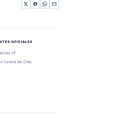
or 10 UF
or 10 UF
or 10 UF
NTES OFICIALES
or 10 UF
valores UF
por 10 UF
o Central de Chile
or 10 UF
or 10 UF
or 10 UF
or 10 UF