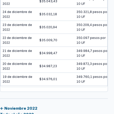
$35.043,43
2022
10 UF
24 de diciembre de
350.321,8 pesos por
$35.032,18
2022
10 UF
23 de diciembre de
350.209,4 pesos por
$35.020,94
2022
10 UF
22 de diciembre de
350.097 pesos por
$35.009,70
2022
10 UF
21 de diciembre de
349.984,7 pesos por
$34.998,47
2022
10 UF
20 de diciembre de
349.872,3 pesos por
$34.987,23
2022
10 UF
19 de diciembre de
349.760,1 pesos por
$34.976,01
2022
10 UF
18 de diciembre de
349.647,8 pesos por
$34.964,78
2022
10 UF
17 de diciembre de
349.535,6 pesos por
$34.953,56
2022
10 UF
← Noviembre 2022