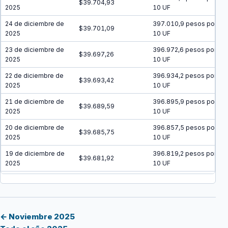
$39.704,93
2025
10 UF
24 de diciembre de
397.010,9 pesos por
$39.701,09
2025
10 UF
23 de diciembre de
396.972,6 pesos por
$39.697,26
2025
10 UF
22 de diciembre de
396.934,2 pesos por
$39.693,42
2025
10 UF
21 de diciembre de
396.895,9 pesos por
$39.689,59
2025
10 UF
20 de diciembre de
396.857,5 pesos por
$39.685,75
2025
10 UF
19 de diciembre de
396.819,2 pesos por
$39.681,92
2025
10 UF
18 de diciembre de
396.780,8 pesos por
$39.678,08
2025
10 UF
17 de diciembre de
396.742,5 pesos por
$39.674,25
2025
10 UF
← Noviembre 2025