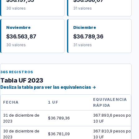
30 valores
31 valores
Noviembre
Diciembre
$36.563,87
$36.789,36
30 valores
31 valores
365 REGISTROS
Tabla UF 2023
Desliza la tabla para ver las equivalencias →
EQUIVALENCIA
FECHA
1 UF
RÁPIDA
31 de diciembre de
367.893,6 pesos por
$36.789,36
2023
10 UF
30 de diciembre de
367.810,9 pesos por
$36.781,09
2023
10 UF