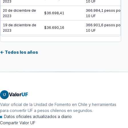
2023
10 UF
20 de diciembre de
366.984,1 pesos por
$36.698,41
2023
10 UF
19 de diciembre de
366.901,6 pesos por
$36.690,16
2023
10 UF
18 de diciembre de
366.819 pesos por
$36.681,90
2023
10 UF
← Todos los años
17 de diciembre de
366.736,5 pesos por
$36.673,65
2023
10 UF
16 de diciembre de
366.654 pesos por
$36.665,40
2023
10 UF
15 de diciembre de
366.571,5 pesos por
$36.657,15
2023
10 UF
Valor
UF
14 de diciembre de
366.489 pesos por
$36.648,90
2023
10 UF
Valor oficial de la Unidad de Fomento en Chile y herramientas
para convertir UF a pesos chilenos en segundos.
13 de diciembre de
366.406,5 pesos por
$36.640,65
Datos oficiales actualizados a diario
2023
10 UF
Compartir Valor UF
12 de diciembre de
366.324,1 pesos por