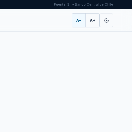
Fuente: SII y Banco Central de Chile
A−
A+