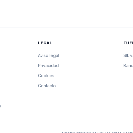
$38.369,68
383.696,8 pesos p
$38.367,21
383.672,1 pesos p
$38.364,73
383.647,3 pesos p
LEGAL
FUE
$38.362,26
383.622,6 pesos p
Aviso legal
SII: 
$38.349,54
383.495,4 pesos p
s
Privacidad
Banc
Cookies
$38.336,83
383.368,3 pesos p
Contacto
$38.324,11
383.241,1 pesos p
s
$38.311,40
383.114 pesos por
$38.298,70
382.987 pesos po