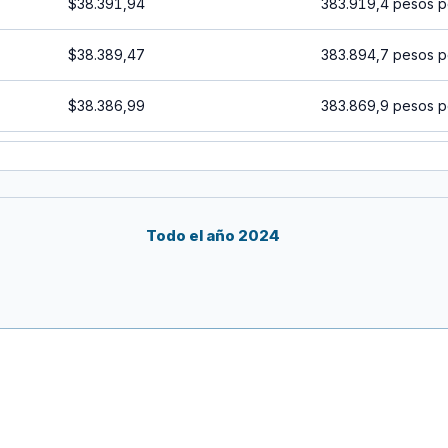
$38.391,94
383.919,4 pesos p
$38.389,47
383.894,7 pesos p
$38.386,99
383.869,9 pesos p
$38.384,52
383.845,2 pesos p
$38.382,05
383.820,5 pesos p
Todo el año 2024
$38.379,57
383.795,7 pesos p
$38.377,10
383.771 pesos por
$38.374,62
383.746,2 pesos p
$38.372,15
383.721,5 pesos p