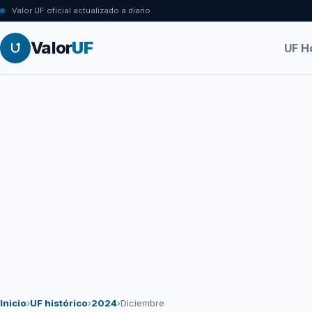
Valor UF oficial actualizado a diario
Valor
UF
UF H
Inicio
›
UF histórico
›
2024
›
Diciembre