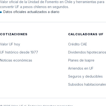
Valor oficial de la Unidad de Fomento en Chile y herramientas para
12 de diciembre de 2024
convertir UF a pesos chilenos en segundos.
Datos oficiales actualizados a diario
11 de diciembre de 2024
10 de diciembre de 2024
COTIZACIONES
CALCULADORAS UF
9 de diciembre de 2024
Valor UF hoy
Crédito CAE
8 de diciembre de 2024
UF histórico desde 1977
Dividendos hipotecario
Noticias económicas
Planes de Isapre
7 de diciembre de 2024
Arriendos en UF
6 de diciembre de 2024
Seguros y deducibles
Subsidios habitacionale
5 de diciembre de 2024
4 de diciembre de 2024