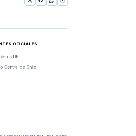
or 10 UF
or 10 UF
or 10 UF
NTES OFICIALES
or 10 UF
valores UF
or 10 UF
o Central de Chile
or 10 UF
or 10 UF
 10 UF
r 10 UF