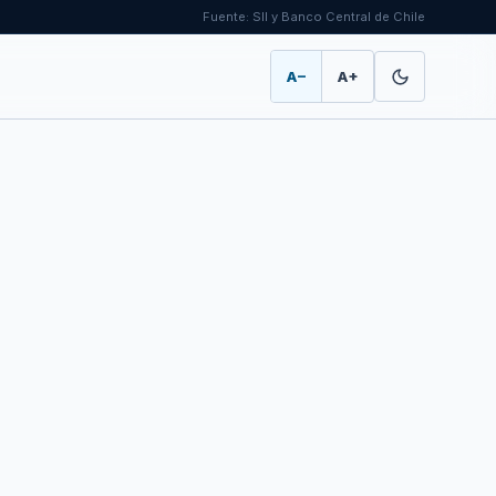
Fuente: SII y Banco Central de Chile
A−
A+