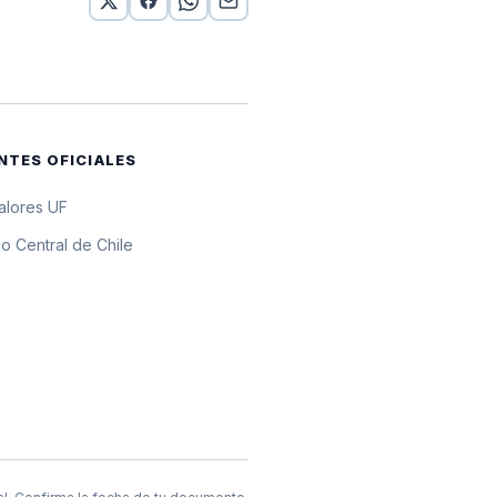
r 10 UF
por 10 UF
por 10 UF
NTES OFICIALES
por 10 UF
valores UF
por 10 UF
o Central de Chile
por 10 UF
por 10 UF
r 10 UF
por 10 UF