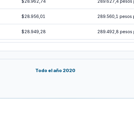
$28.962,74
289.627,4 pesos 
$28.956,01
289.560,1 pesos 
$28.949,28
289.492,8 pesos 
$28.942,55
289.425,5 pesos 
$28.935,82
289.358,2 pesos 
Todo el año 2020
$28.929,09
289.290,9 pesos 
$28.922,37
289.223,7 pesos 
$28.915,64
289.156,4 pesos 
$28.908,92
289.089,2 pesos 