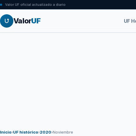
Valor UF oficial actualizado a diario
Valor
UF
UF H
Inicio
›
UF histórico
›
2020
›
Noviembre