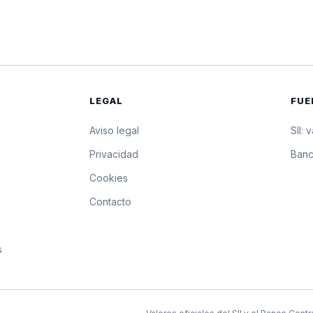
$28.902,20
289.022 pesos po
$28.895,48
288.954,8 pesos 
$28.888,76
288.887,6 pesos 
LEGAL
FUE
$28.883,18
288.831,8 pesos 
Aviso legal
SII: 
$28.877,61
288.776,1 pesos 
s
Privacidad
Banc
Cookies
$28.872,04
288.720,4 pesos 
Contacto
$28.866,47
288.664,7 pesos 
s
$28.860,90
288.609 pesos po
$28.855,33
288.553,3 pesos 