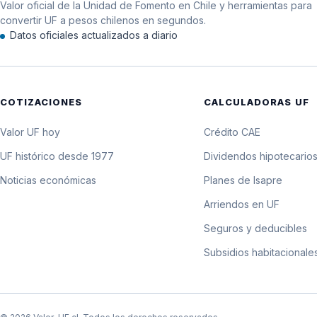
Valor oficial de la Unidad de Fomento en Chile y herramientas para
11 de noviembre de 2020
convertir UF a pesos chilenos en segundos.
Datos oficiales actualizados a diario
10 de noviembre de 2020
9 de noviembre de 2020
COTIZACIONES
CALCULADORAS UF
8 de noviembre de 2020
Valor UF hoy
Crédito CAE
7 de noviembre de 2020
UF histórico desde 1977
Dividendos hipotecario
Noticias económicas
Planes de Isapre
6 de noviembre de 2020
Arriendos en UF
5 de noviembre de 2020
Seguros y deducibles
Subsidios habitacionale
4 de noviembre de 2020
3 de noviembre de 2020