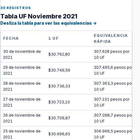
30 REGISTROS
Tabla UF Noviembre 2021
Desliza la tabla para ver las equivalencias →
EQUIVALENCIA
FECHA
1 UF
RÁPIDA
30 de noviembre de
307.628 pesos por
$30.762,80
2021
10 UF
29 de noviembre de
307.495,6 pesos por
$30.749,56
2021
10 UF
28 de noviembre de
307.363,3 pesos por
$30.736,33
2021
10 UF
27 de noviembre de
307.231 pesos por
$30.723,10
2021
10 UF
26 de noviembre de
307.098,7 pesos por
$30.709,87
2021
10 UF
25 de noviembre de
306.966,5 pesos por
$30.696,65
2021
10 UF