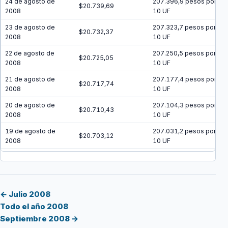
24 de agosto de
207.396,9 pesos por
$20.739,69
2008
10 UF
23 de agosto de
207.323,7 pesos por
$20.732,37
2008
10 UF
22 de agosto de
207.250,5 pesos por
$20.725,05
2008
10 UF
21 de agosto de
207.177,4 pesos por
$20.717,74
2008
10 UF
20 de agosto de
207.104,3 pesos por
$20.710,43
2008
10 UF
19 de agosto de
207.031,2 pesos por
$20.703,12
2008
10 UF
18 de agosto de
206.958,2 pesos por
$20.695,82
2008
10 UF
17 de agosto de
206.885,2 pesos por
$20.688,52
2008
10 UF
← Julio 2008
Todo el año 2008
16 de agosto de
206.812,2 pesos por
$20.681,22
Septiembre 2008 →
2008
10 UF