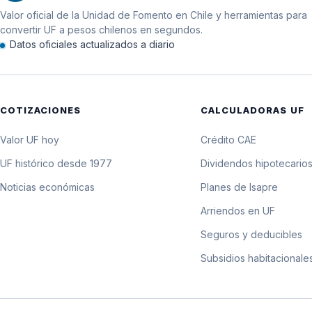
Valor oficial de la Unidad de Fomento en Chile y herramientas para
11 de septiembre de 2008
convertir UF a pesos chilenos en segundos.
Datos oficiales actualizados a diario
10 de septiembre de 2008
9 de septiembre de 2008
COTIZACIONES
CALCULADORAS UF
8 de septiembre de 2008
Valor UF hoy
Crédito CAE
7 de septiembre de 2008
UF histórico desde 1977
Dividendos hipotecario
Noticias económicas
Planes de Isapre
6 de septiembre de 2008
Arriendos en UF
5 de septiembre de 2008
Seguros y deducibles
Subsidios habitacionale
4 de septiembre de 2008
3 de septiembre de 2008