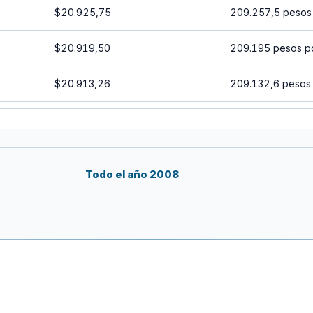
$20.925,75
209.257,5 pesos
$20.919,50
209.195 pesos p
$20.913,26
209.132,6 pesos
$20.907,01
209.070,1 pesos
$20.900,77
209.007,7 pesos
Todo el año 2008
$20.894,53
208.945,3 pesos
$20.888,29
208.882,9 pesos
$20.882,05
208.820,5 pesos
$20.875,82
208.758,2 pesos