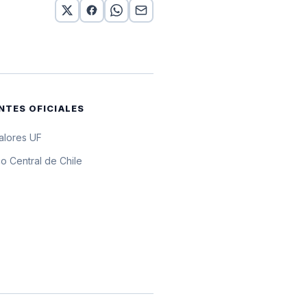
 por 10 UF
por 10 UF
 por 10 UF
NTES OFICIALES
 por 10 UF
valores UF
 por 10 UF
o Central de Chile
 por 10 UF
or 10 UF
 por 10 UF
 por 10 UF