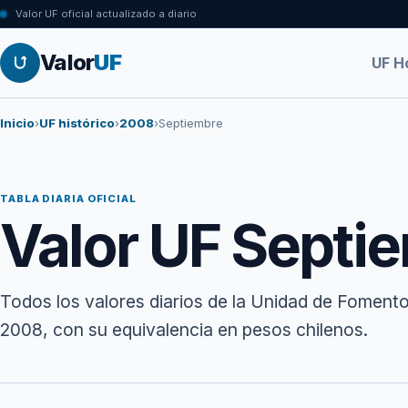
Valor UF oficial actualizado a diario
Valor
UF
UF H
Inicio
›
UF histórico
›
2008
›
Septiembre
TABLA DIARIA OFICIAL
Valor UF Septi
Todos los valores diarios de la Unidad de Foment
2008, con su equivalencia en pesos chilenos.