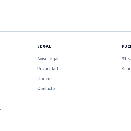
$20.869,58
208.695,8 pesos
$20.863,35
208.633,5 pesos 
$20.857,12
208.571,2 pesos
LEGAL
FUE
$20.849,76
208.497,6 pesos
Aviso legal
SII: 
$20.842,41
208.424,1 pesos
s
Privacidad
Banc
Cookies
$20.835,05
208.350,5 pesos
Contacto
$20.827,70
208.277 pesos p
s
$20.820,35
208.203,5 pesos
$20.813,01
208.130,1 pesos