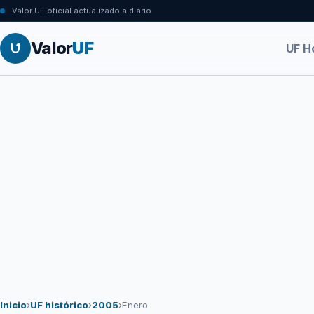
Valor UF oficial actualizado a diario
Valor
UF
UF H
Inicio
›
UF histórico
›
2005
›
Enero