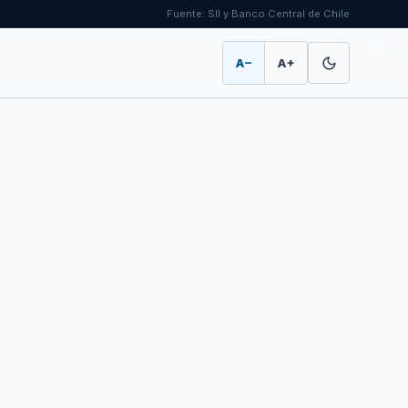
Fuente: SII y Banco Central de Chile
A−
A+