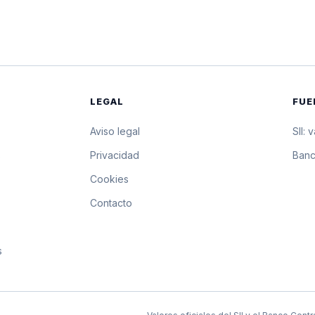
$17.325,40
173.254 pesos por 10
$17.327,64
173.276,4 pesos por 
$17.329,88
173.298,8 pesos por 
LEGAL
FUE
$17.332,12
173.321,2 pesos por 
Aviso legal
SII: 
$17.330,45
173.304,5 pesos por 
s
Privacidad
Banc
Cookies
$17.328,77
173.287,7 pesos por 
Contacto
$17.327,10
173.271 pesos por 10
s
$17.325,42
173.254,2 pesos por 
$17.323,75
173.237,5 pesos por 