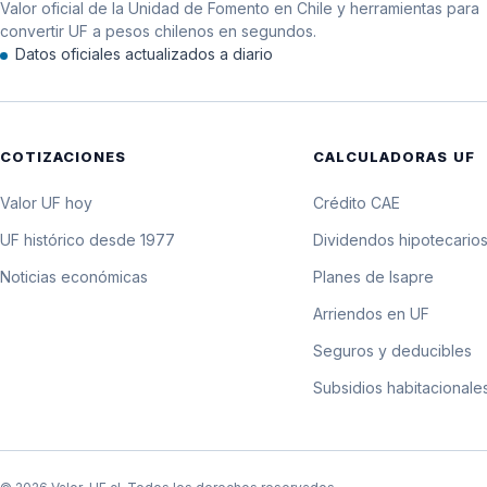
Valor oficial de la Unidad de Fomento en Chile y herramientas para
12 de enero de 2005
convertir UF a pesos chilenos en segundos.
Datos oficiales actualizados a diario
11 de enero de 2005
10 de enero de 2005
COTIZACIONES
CALCULADORAS UF
9 de enero de 2005
Valor UF hoy
Crédito CAE
8 de enero de 2005
UF histórico desde 1977
Dividendos hipotecario
Noticias económicas
Planes de Isapre
7 de enero de 2005
Arriendos en UF
6 de enero de 2005
Seguros y deducibles
Subsidios habitacionale
5 de enero de 2005
4 de enero de 2005