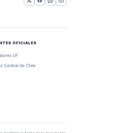
 UF
10 UF
10 UF
NTES OFICIALES
10 UF
valores UF
10 UF
o Central de Chile
10 UF
 UF
10 UF
10 UF