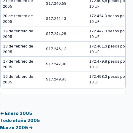
21 de febrero de
172.405,8 pesos por
$17.240,58
2005
10 UF
20 de febrero de
172.424,3 pesos por
$17.242,43
2005
10 UF
19 de febrero de
172.442,8 pesos por
$17.244,28
2005
10 UF
18 de febrero de
172.461,3 pesos por
$17.246,13
2005
10 UF
17 de febrero de
172.479,8 pesos por
$17.247,98
2005
10 UF
16 de febrero de
172.498,3 pesos por
$17.249,83
2005
10 UF
15 de febrero de
172.516,8 pesos por
$17.251,68
2005
10 UF
14 de febrero de
172.535,3 pesos por
$17.253,53
2005
10 UF
← Enero 2005
Todo el año 2005
13 de febrero de
172.553,8 pesos por
$17.255,38
Marzo 2005 →
2005
10 UF