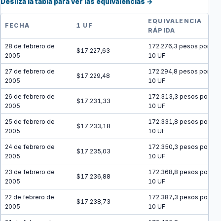
Desliza la tabla para ver las equivalencias →
EQUIVALENCIA
FECHA
1 UF
RÁPIDA
28 de febrero de
172.276,3 pesos por
$17.227,63
2005
10 UF
27 de febrero de
172.294,8 pesos por
$17.229,48
2005
10 UF
26 de febrero de
172.313,3 pesos por
$17.231,33
2005
10 UF
25 de febrero de
172.331,8 pesos por
$17.233,18
2005
10 UF
24 de febrero de
172.350,3 pesos por
$17.235,03
2005
10 UF
23 de febrero de
172.368,8 pesos por
$17.236,88
2005
10 UF
22 de febrero de
172.387,3 pesos por
$17.238,73
2005
10 UF