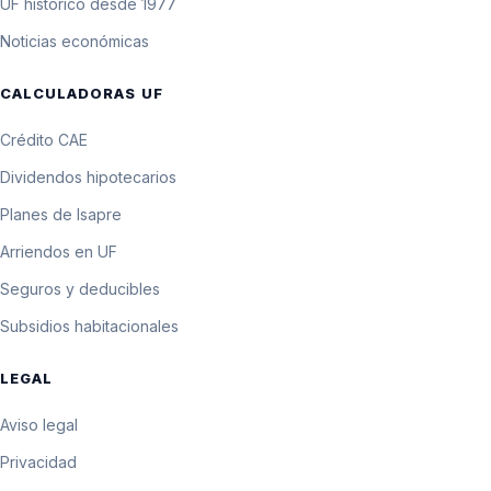
UF histórico desde 1977
172.761,9 pesos por
3 de febrero de 2005
$17.276,19
Noticias económicas
10 UF
172.784,2 pesos por
CALCULADORAS UF
2 de febrero de 2005
$17.278,42
10 UF
Crédito CAE
172.806,6 pesos por
1 de febrero de 2005
$17.280,66
10 UF
Dividendos hipotecarios
Planes de Isapre
Arriendos en UF
Seguros y deducibles
Subsidios habitacionales
LEGAL
Aviso legal
Privacidad