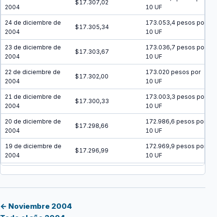
$17.307,02
2004
10 UF
24 de diciembre de
173.053,4 pesos por
$17.305,34
2004
10 UF
23 de diciembre de
173.036,7 pesos por
$17.303,67
2004
10 UF
22 de diciembre de
173.020 pesos por
$17.302,00
2004
10 UF
21 de diciembre de
173.003,3 pesos por
$17.300,33
2004
10 UF
20 de diciembre de
172.986,6 pesos por
$17.298,66
2004
10 UF
19 de diciembre de
172.969,9 pesos por
$17.296,99
2004
10 UF
18 de diciembre de
172.953,1 pesos por
$17.295,31
2004
10 UF
17 de diciembre de
172.936,4 pesos por
$17.293,64
2004
10 UF
← Noviembre 2004