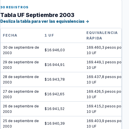
30 REGISTROS
Tabla UF Septiembre 2003
Desliza la tabla para ver las equivalencias →
EQUIVALENCIA
FECHA
1 UF
RÁPIDA
30 de septiembre de
169.460,3 pesos por
$16.946,03
2003
10 UF
29 de septiembre de
169.449,1 pesos por
$16.944,91
2003
10 UF
28 de septiembre de
169.437,8 pesos por
$16.943,78
2003
10 UF
27 de septiembre de
169.426,5 pesos por
$16.942,65
2003
10 UF
26 de septiembre de
169.415,2 pesos por
$16.941,52
2003
10 UF
25 de septiembre de
169.403,9 pesos por
$16.940,39
2003
10 UF