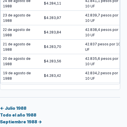
24 de agosto de
42.841,1 pesos por
$4.284,11
1988
10 UF
23 de agosto de
42.839,7 pesos por
$4.283,97
1988
10 UF
22 de agosto de
42.838,4 pesos por
$4.283,84
1988
10 UF
21 de agosto de
42.837 pesos por 10
$4.283,70
1988
UF
20 de agosto de
42.835,6 pesos por
$4.283,56
1988
10 UF
19 de agosto de
42.834,2 pesos por
$4.283,42
1988
10 UF
18 de agosto de
42.832,8 pesos por
$4.283,28
1988
10 UF
17 de agosto de
42.831,4 pesos por
$4.283,14
1988
10 UF
← Julio 1988
Todo el año 1988
16 de agosto de
42.830,1 pesos por
$4.283,01
Septiembre 1988 →
1988
10 UF