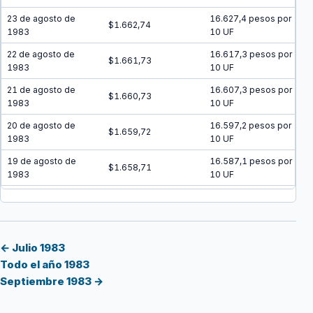
23 de agosto de
16.627,4 pesos por
$1.662,74
1983
10 UF
22 de agosto de
16.617,3 pesos por
$1.661,73
1983
10 UF
21 de agosto de
16.607,3 pesos por
$1.660,73
1983
10 UF
20 de agosto de
16.597,2 pesos por
$1.659,72
1983
10 UF
19 de agosto de
16.587,1 pesos por
$1.658,71
1983
10 UF
18 de agosto de
16.577 pesos por 10
$1.657,70
1983
UF
17 de agosto de
16.567 pesos por 10
$1.656,70
1983
UF
← Julio 1983
Todo el año 1983
16 de agosto de
16.556,9 pesos por
$1.655,69
Septiembre 1983 →
1983
10 UF
15 de agosto de
16.546,9 pesos por
$1.654,69