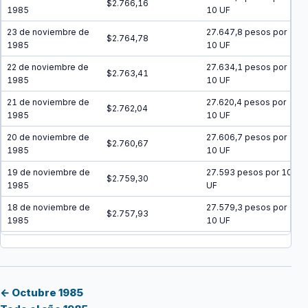
$2.766,16
1985
10 UF
23 de noviembre de
27.647,8 pesos por
$2.764,78
1985
10 UF
22 de noviembre de
27.634,1 pesos por
$2.763,41
1985
10 UF
21 de noviembre de
27.620,4 pesos por
$2.762,04
1985
10 UF
20 de noviembre de
27.606,7 pesos por
$2.760,67
1985
10 UF
19 de noviembre de
27.593 pesos por 10
$2.759,30
1985
UF
18 de noviembre de
27.579,3 pesos por
$2.757,93
1985
10 UF
17 de noviembre de
27.565,6 pesos por
$2.756,56
1985
10 UF
16 de noviembre de
27.551,9 pesos por
$2.755,19
1985
10 UF
← Octubre 1985