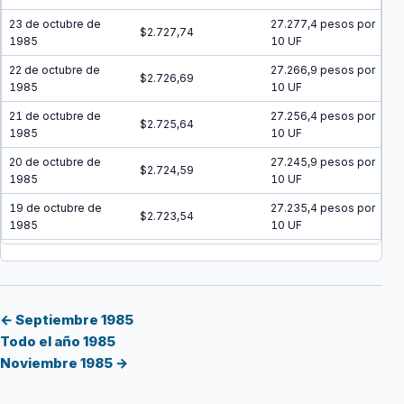
23 de octubre de
27.277,4 pesos por
$2.727,74
1985
10 UF
22 de octubre de
27.266,9 pesos por
$2.726,69
1985
10 UF
21 de octubre de
27.256,4 pesos por
$2.725,64
1985
10 UF
20 de octubre de
27.245,9 pesos por
$2.724,59
1985
10 UF
19 de octubre de
27.235,4 pesos por
$2.723,54
1985
10 UF
18 de octubre de
27.224,9 pesos por
$2.722,49
1985
10 UF
17 de octubre de
27.214,4 pesos por
$2.721,44
1985
10 UF
← Septiembre 1985
Todo el año 1985
16 de octubre de
27.204 pesos por 10
$2.720,40
Noviembre 1985 →
1985
UF
15 de octubre de
27.193,5 pesos por
$2.719,35