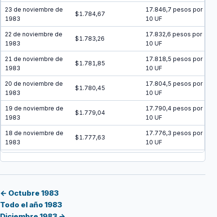
23 de noviembre de
17.846,7 pesos por
$1.784,67
1983
10 UF
22 de noviembre de
17.832,6 pesos por
$1.783,26
1983
10 UF
21 de noviembre de
17.818,5 pesos por
$1.781,85
1983
10 UF
20 de noviembre de
17.804,5 pesos por
$1.780,45
1983
10 UF
19 de noviembre de
17.790,4 pesos por
$1.779,04
1983
10 UF
18 de noviembre de
17.776,3 pesos por
$1.777,63
1983
10 UF
17 de noviembre de
17.762,3 pesos por
$1.776,23
1983
10 UF
16 de noviembre de
17.748,2 pesos por
$1.774,82
1983
10 UF
← Octubre 1983
Todo el año 1983
15 de noviembre de
17.734,2 pesos por
$1.773,42
Diciembre 1983 →
1983
10 UF