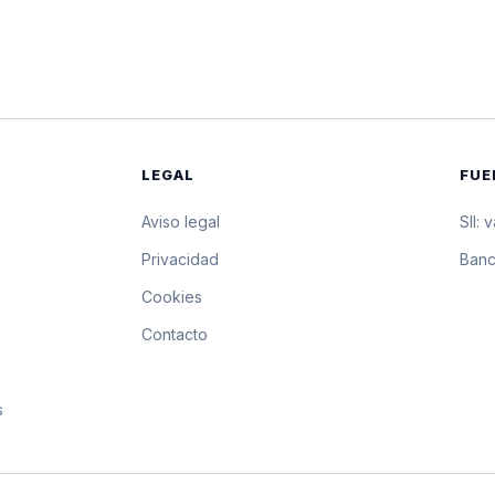
$39.217,41
392.174,1 pesos por 1
$39.214,80
392.148 pesos por 10 
$39.212,19
392.121,9 pesos por 1
LEGAL
FUE
$39.209,66
392.096,6 pesos por 1
Aviso legal
SII: 
$39.207,13
392.071,3 pesos por 1
s
Privacidad
Banc
Cookies
$39.204,61
392.046,1 pesos por 1
Contacto
$39.202,08
392.020,8 pesos por 1
s
$39.199,55
391.995,5 pesos por 1
$39.197,03
391.970,3 pesos por 1