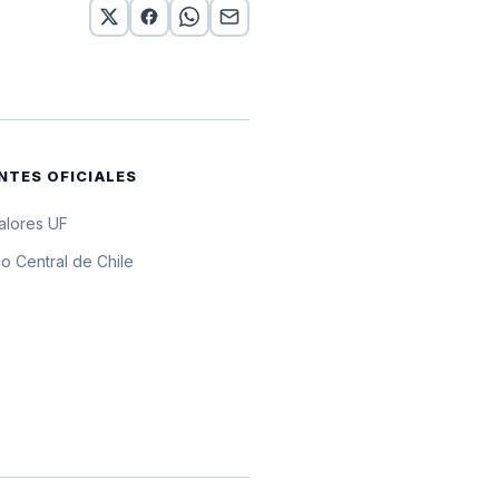
0 UF
UF
0 UF
NTES OFICIALES
0 UF
valores UF
0 UF
o Central de Chile
0 UF
0 UF
0 UF
0 UF