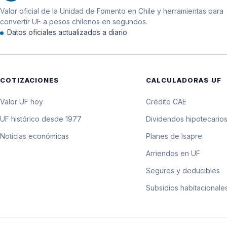
Valor oficial de la Unidad de Fomento en Chile y herramientas para
11 de junio de 2025
convertir UF a pesos chilenos en segundos.
Datos oficiales actualizados a diario
10 de junio de 2025
9 de junio de 2025
COTIZACIONES
CALCULADORAS UF
8 de junio de 2025
Valor UF hoy
Crédito CAE
7 de junio de 2025
UF histórico desde 1977
Dividendos hipotecario
Noticias económicas
Planes de Isapre
6 de junio de 2025
Arriendos en UF
5 de junio de 2025
Seguros y deducibles
Subsidios habitacionale
4 de junio de 2025
3 de junio de 2025