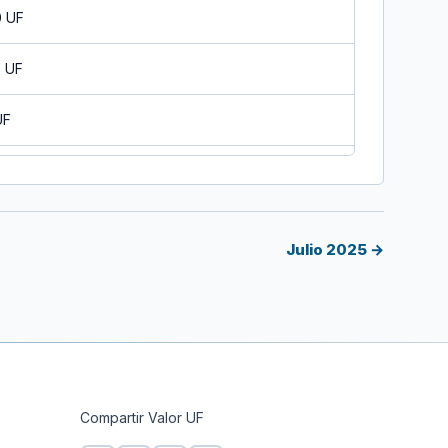
0 UF
0 UF
UF
0 UF
0 UF
Julio 2025 →
0 UF
0 UF
0 UF
Compartir Valor UF
0 UF