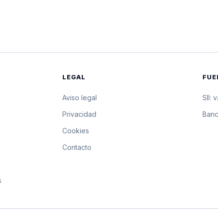
$37.500,65
375.006,5 pesos por 1
$37.496,90
374.969 pesos por 10 
$37.493,16
374.931,6 pesos por 1
LEGAL
FUE
$37.487,13
374.871,3 pesos por 1
Aviso legal
SII: 
$37.481,10
374.811 pesos por 10 
s
Privacidad
Banc
Cookies
$37.475,07
374.750,7 pesos por 1
Contacto
$37.469,04
374.690,4 pesos por 1
s
$37.463,01
374.630,1 pesos por 1
$37.456,99
374.569,9 pesos por 1