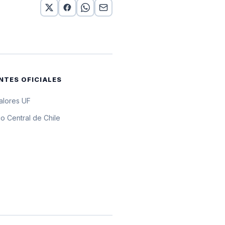
0 UF
UF
0 UF
NTES OFICIALES
0 UF
valores UF
UF
o Central de Chile
0 UF
0 UF
0 UF
0 UF