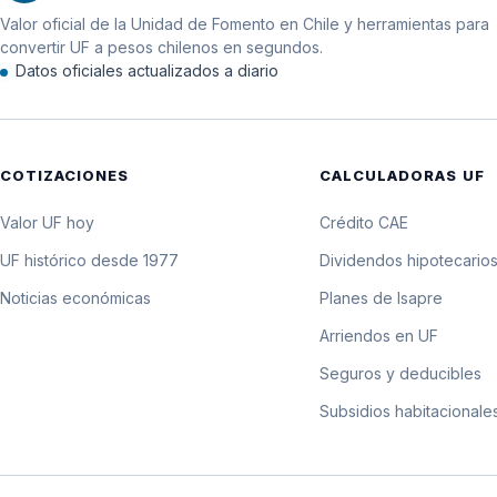
Valor oficial de la Unidad de Fomento en Chile y herramientas para
11 de junio de 2024
convertir UF a pesos chilenos en segundos.
Datos oficiales actualizados a diario
10 de junio de 2024
9 de junio de 2024
COTIZACIONES
CALCULADORAS UF
8 de junio de 2024
Valor UF hoy
Crédito CAE
7 de junio de 2024
UF histórico desde 1977
Dividendos hipotecario
Noticias económicas
Planes de Isapre
6 de junio de 2024
Arriendos en UF
5 de junio de 2024
Seguros y deducibles
Subsidios habitacionale
4 de junio de 2024
3 de junio de 2024