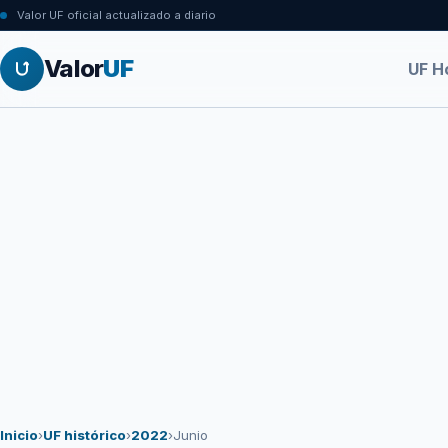
Valor UF oficial actualizado a diario
Valor
UF
UF H
Inicio
›
UF histórico
›
2022
›
Junio