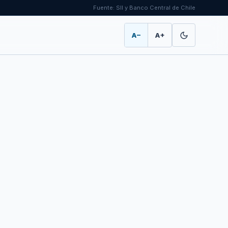
Fuente: SII y Banco Central de Chile
A−
A+