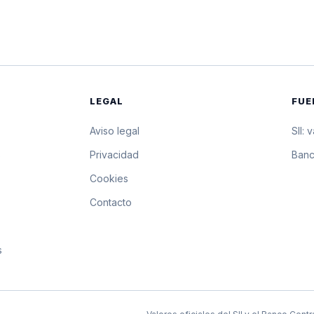
$32.837,81
328.378,1 pesos por 1
$32.824,76
328.247,6 pesos por 1
$32.811,71
328.117,1 pesos por 1
LEGAL
FUE
$32.797,00
327.970 pesos por 10 
Aviso legal
SII: 
$32.782,29
327.822,9 pesos por 1
s
Privacidad
Banc
Cookies
$32.767,60
327.676 pesos por 10 
Contacto
$32.752,90
327.529 pesos por 10 
s
$32.738,22
327.382,2 pesos por 1
$32.723,54
327.235,4 pesos por 1