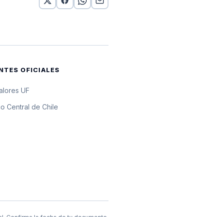
0 UF
0 UF
0 UF
NTES OFICIALES
UF
valores UF
0 UF
o Central de Chile
UF
UF
0 UF
0 UF