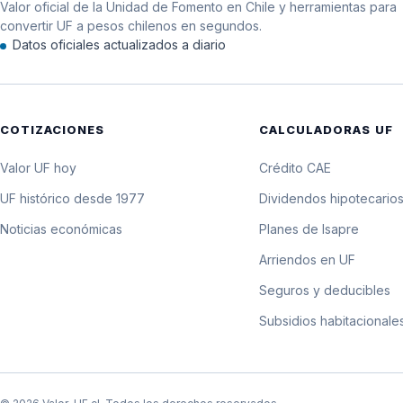
Valor oficial de la Unidad de Fomento en Chile y herramientas para
11 de junio de 2022
convertir UF a pesos chilenos en segundos.
Datos oficiales actualizados a diario
10 de junio de 2022
9 de junio de 2022
COTIZACIONES
CALCULADORAS UF
8 de junio de 2022
Valor UF hoy
Crédito CAE
7 de junio de 2022
UF histórico desde 1977
Dividendos hipotecario
Noticias económicas
Planes de Isapre
6 de junio de 2022
Arriendos en UF
5 de junio de 2022
Seguros y deducibles
Subsidios habitacionale
4 de junio de 2022
3 de junio de 2022